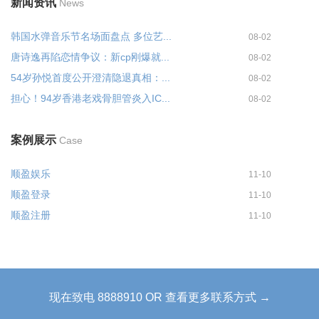
新闻资讯
News
韩国水弹音乐节名场面盘点 多位艺...
08-02
唐诗逸再陷恋情争议：新cp刚爆就...
08-02
54岁孙悦首度公开澄清隐退真相：...
08-02
担心！94岁香港老戏骨胆管炎入IC...
08-02
案例展示
Case
顺盈娱乐
11-10
顺盈登录
11-10
顺盈注册
11-10
现在致电 8888910 OR 查看更多联系方式 →