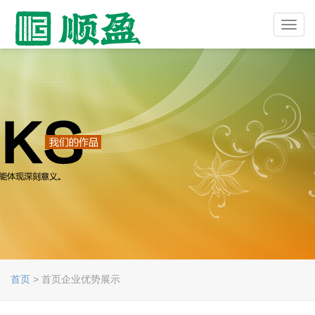
Toggl
navig
首页
> 首页企业优势展示