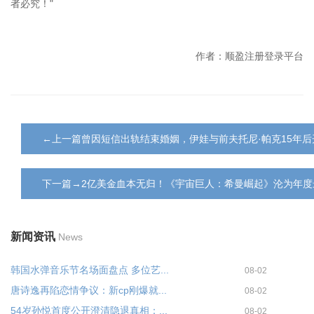
者必究！"
作者：顺盈注册登录平台
←上一篇曾因短信出轨结束婚姻，伊娃与前夫托尼·帕克15年后
下一篇→2亿美金血本无归！《宇宙巨人：希曼崛起》沦为年度
新闻资讯
News
韩国水弹音乐节名场面盘点 多位艺...
08-02
唐诗逸再陷恋情争议：新cp刚爆就...
08-02
54岁孙悦首度公开澄清隐退真相：...
08-02