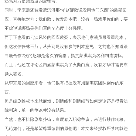
还骂对方是蹭热度的营销号。
同时，李宗晨还转发蒙淇淇那句“赵娜敢说没用他们东西”的质疑回
应，直接呛对方：我们敢，你发剧本吧，没有一场戏用你们的，要
不你说说哪场是你们写的？态度十分强硬。
而于正也看似云淡风轻的回应质疑，表示他们家演员最看重剧本，
但这次信任林玉芬，从头到尾没有参与剧本意见，之前也不知道跟
白鹿合作2次的赵娜是这次的编剧，指责蒙淇淇为名利制造纷扰。
而且，他还在评论区内涵蒙淇淇为了火撕白鹿，没有才华才需要靠
撕人署名。
从李宗晨的回应来看，他们很有把握没有用蒙淇淇团队创作的东
西。
但是编剧维权本来就麻烦，剧情线和剧情细节如何定论还是得看法
院判决，单一的争论并没有结果。
当然，也不排除剧集扑街，白鹿卷入职称争议，来进行炒作转移。
无论如何，还是希望尊重编剧的原创吧！本文未经授权严禁转载违