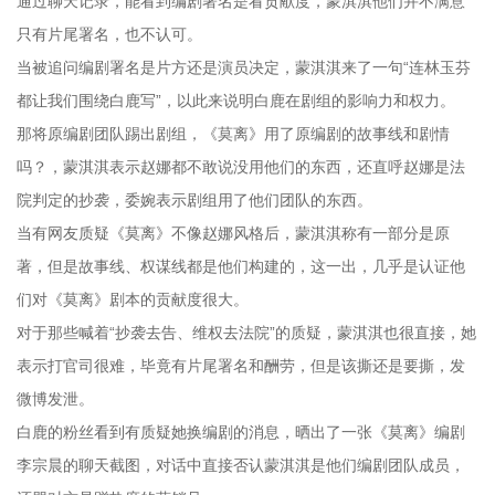
通过聊天记录，能看到编剧署名是看贡献度，蒙淇淇他们并不满意
只有片尾署名，也不认可。
当被追问编剧署名是片方还是演员决定，蒙淇淇来了一句“连林玉芬
都让我们围绕白鹿写”，以此来说明白鹿在剧组的影响力和权力。
那将原编剧团队踢出剧组，《莫离》用了原编剧的故事线和剧情
吗？，蒙淇淇表示赵娜都不敢说没用他们的东西，还直呼赵娜是法
院判定的抄袭，委婉表示剧组用了他们团队的东西。
当有网友质疑《莫离》不像赵娜风格后，蒙淇淇称有一部分是原
著，但是故事线、权谋线都是他们构建的，这一出，几乎是认证他
们对《莫离》剧本的贡献度很大。
对于那些喊着“抄袭去告、维权去法院”的质疑，蒙淇淇也很直接，她
表示打官司很难，毕竟有片尾署名和酬劳，但是该撕还是要撕，发
微博发泄。
白鹿的粉丝看到有质疑她换编剧的消息，晒出了一张《莫离》编剧
李宗晨的聊天截图，对话中直接否认蒙淇淇是他们编剧团队成员，