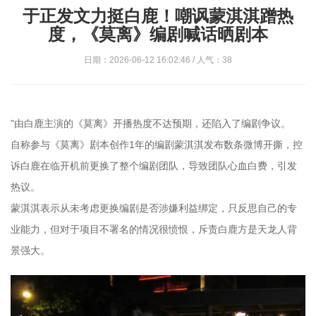
于正发文力挺白鹿！嘲讽蒙淇淇蹭热
度，《莫离》编剧喊话晒剧本
日期：2026-06-12 16:02:46 / 人气：38
"由白鹿主演的《莫离》开播热度不达预期，还陷入了编剧争议。
自称参与《莫离》剧本创作1年的编剧蒙淇淇发布数条微博开撕，控
诉白鹿在临开机前更换了整个编剧团队，导致团队心血白费，引发
热议。
蒙淇淇表示从未考虑更换编剧是否涉嫌利益绑定，只反思自己的专
业能力，但对于项目不署名的情况很愤恨，斥责白鹿方是天龙人背
景强大。