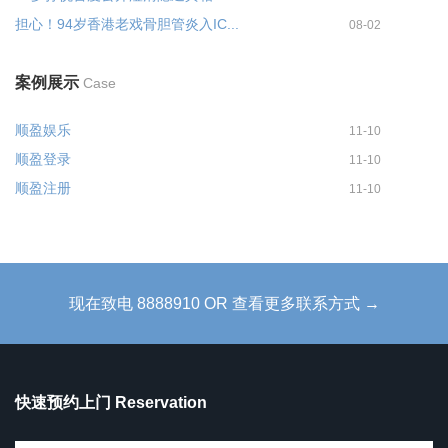
担心！94岁香港老戏骨胆管炎入IC...
08-02
案例展示
Case
顺盈娱乐
11-10
顺盈登录
11-10
顺盈注册
11-10
现在致电 8888910 OR 查看更多联系方式 →
快速预约上门 Reservation