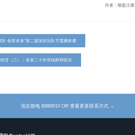
作者：顺盈注册
湾区·创享未来”第二届深圳乐队节震撼来袭
力经济（三）：未来二十年凭纯粹和快乐
现在致电 8888910 OR 查看更多联系方式 →