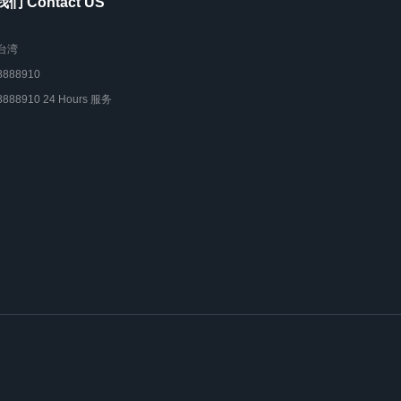
们 Contact US
台湾
8888910
8888910 24 Hours 服务