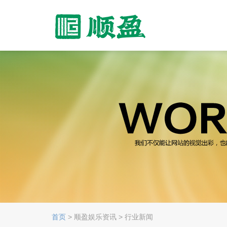
首页
> 顺盈娱乐资讯 > 行业新闻