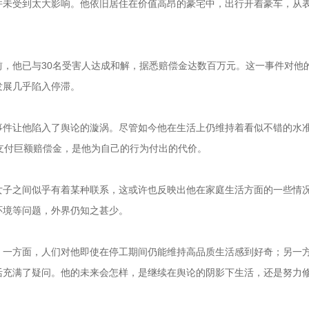
并未受到太大影响。他依旧居住在价值高昂的豪宅中，出行开着豪车，从
，他已与30名受害人达成和解，据悉赔偿金达数百万元。这一事件对他
发展几乎陷入停滞。
事件让他陷入了舆论的漩涡。尽管如今他在生活上仍维持着看似不错的水
支付巨额赔偿金，是他为自己的行为付出的代价。
女子之间似乎有着某种联系，这或许也反映出他在家庭生活方面的一些情
环境等问题，外界仍知之甚少。
。一方面，人们对他即使在停工期间仍能维持高品质生活感到好奇；另一
活充满了疑问。他的未来会怎样，是继续在舆论的阴影下生活，还是努力