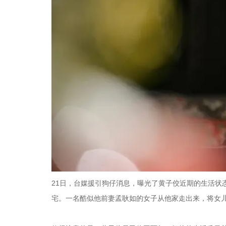
21日，台媒援引狗仔消息，曝光了黄子佼近期的生活状
宅。一名酷似他前妻孟耿如的女子从他家走出来，将女