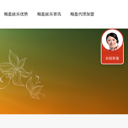
顺盈娱乐优势
顺盈娱乐资讯
顺盈代理加盟
在线客服