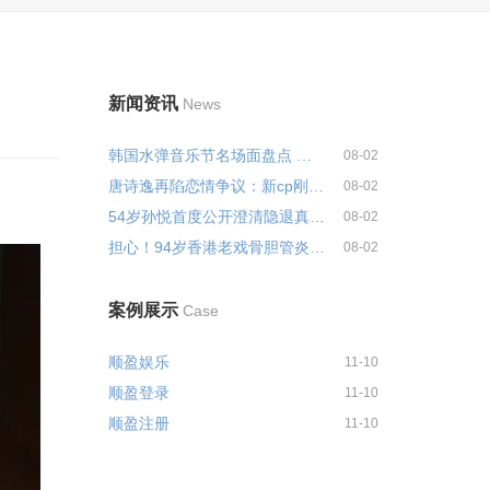
新闻资讯
News
韩国水弹音乐节名场面盘点 多位艺...
08-02
唐诗逸再陷恋情争议：新cp刚爆就...
08-02
54岁孙悦首度公开澄清隐退真相：...
08-02
担心！94岁香港老戏骨胆管炎入IC...
08-02
案例展示
Case
顺盈娱乐
11-10
顺盈登录
11-10
顺盈注册
11-10