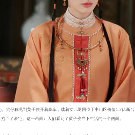
态。狗仔称见到黄子佼开着豪车，载着女儿返回位于中山区价值1.2亿新台
儿抱回了豪宅。这一画面让人们看到了黄子佼当下生活的一个侧面。