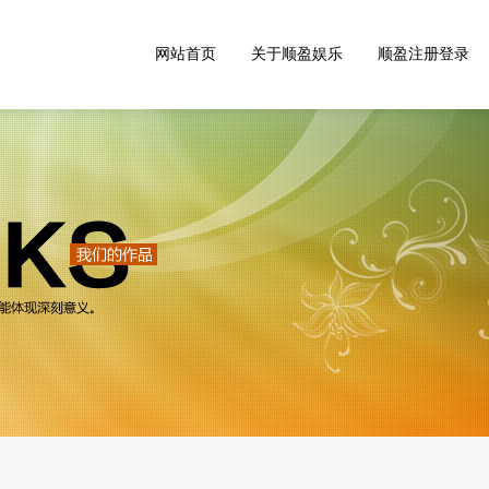
网站首页
关于顺盈娱乐
顺盈注册登录